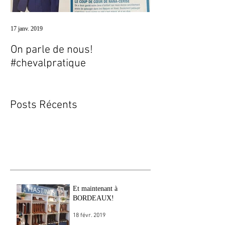
17 janv. 2019
12 juin 2018
On parle de nous!
Une balade en f
#chevalpratique
Posts Récents
Et maintenant à
BORDEAUX!
18 févr. 2019