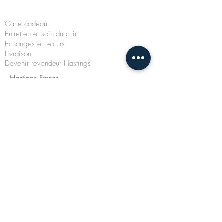
Carte cadeau
Entretien et soin du cuir
Echanges et retours
Livraison
Devenir revendeur Hastings
Hastings France
4 Route de Saint-Mards
76590 Belmesnil - FRANCE
Tél. :
0676758134
Mail :
info@hastings-france.com
©
2016-2022
Hastings France