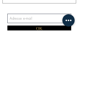
OK
Carte cadeau
Entretien et soin du cuir
Echanges et retours
Livraison
Devenir revendeur Hastings
Hastings France
4 Route de Saint-Mards
76590 Belmesnil - FRANCE
Tél. :
0676758134
Mail :
info@hastings-france.com
©
2016-2022
Hastings France